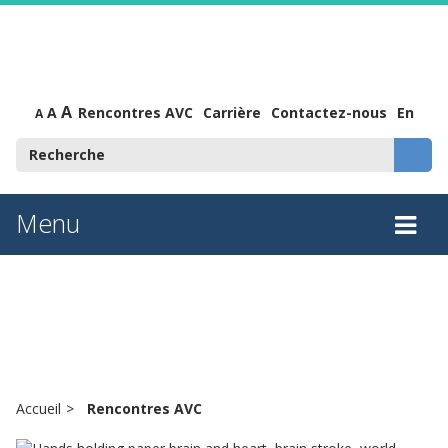
A
A
Rencontres AVC
Carrière
Contactez-nous
En
A
Menu
Tog
Rencontres AVC
nav
Accueil
Rencontres AVC