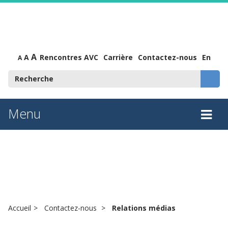
A
A
Rencontres AVC
Carrière
Contactez-nous
En
A
Menu
Tog
Relations médias
nav
Accueil
Contactez-nous
Relations médias