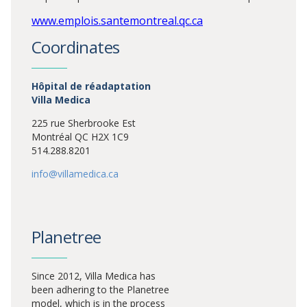
www.emplois.santemontreal.qc.ca
Coordinates
Hôpital de réadaptation
Villa Medica
225 rue Sherbrooke Est
Montréal QC H2X 1C9
514.288.8201
info@villamedica.ca
Planetree
Since 2012, Villa Medica has
been adhering to the Planetree
model, which is in the process