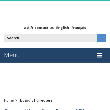
A
A
contact us
English
Français
A
Menu
Tog
board of directors
nav
Home
board of directors